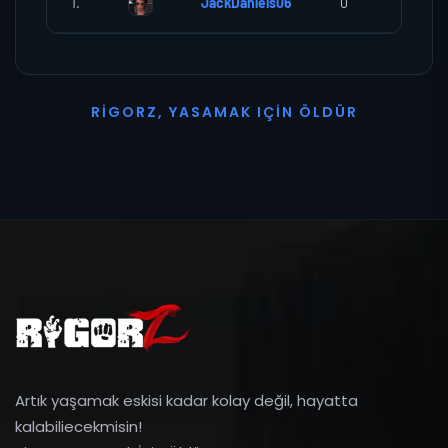
1.
JackDaniels06
0
0
R
I
G
O
R
Z
,
Y
A
S
A
M
A
K
I
Ç
I
N
Ö
L
D
Ü
R
Artık yaşamak eskisi kadar kolay değil, hayatta
kalabiliecekmisin!