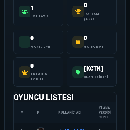
0
1
TOPLAM
ÜYE SAYISI
ŞEREF
0
0
MAKS. ÜYE
GC BONUS
0
[KCTK]
PREMIUM
KLAN ETIKETI
BONUS
OYUNCU LISTESI
KLANA
#
K
KULLANICI ADI
VERDIGI
ZO
SEREF