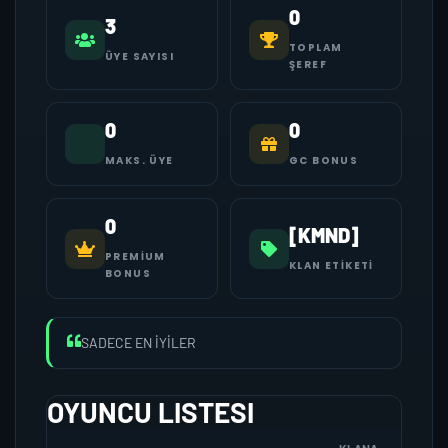
0
3
TOPLAM
ÜYE SAYISI
ŞEREF
0
0
MAKS. ÜYE
GC BONUS
0
[KMND]
PREMIUM
KLAN ETIKETI
BONUS
SADECE EN İYİLER
OYUNCU LISTESI