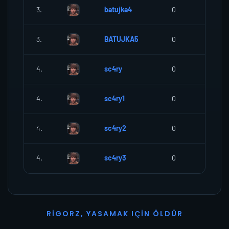
3.
batujka4
0
0
3.
BATUJKA5
0
0
4.
sc4ry
0
0
4.
sc4ry1
0
0
4.
sc4ry2
0
0
4.
sc4ry3
0
0
R
I
G
O
R
Z
,
Y
A
S
A
M
A
K
I
Ç
I
N
Ö
L
D
Ü
R