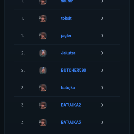
1.
sauran
0
0
1.
toksit
0
0
1.
jagler
0
0
2.
Jakutza
0
0
2.
BUTCHER590
0
0
3.
batujka
0
0
3.
BATUJKA2
0
0
3.
BATUJKA3
0
0