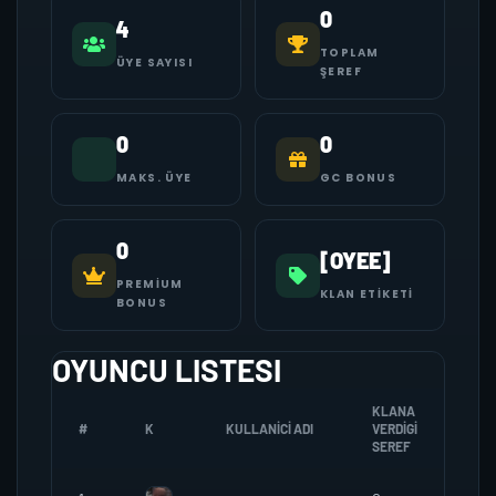
0
4
TOPLAM
ÜYE SAYISI
ŞEREF
0
0
MAKS. ÜYE
GC BONUS
0
[OYEE]
PREMIUM
KLAN ETIKETI
BONUS
OYUNCU LISTESI
KLANA
#
K
KULLANICI ADI
VERDIGI
ZOM
SEREF