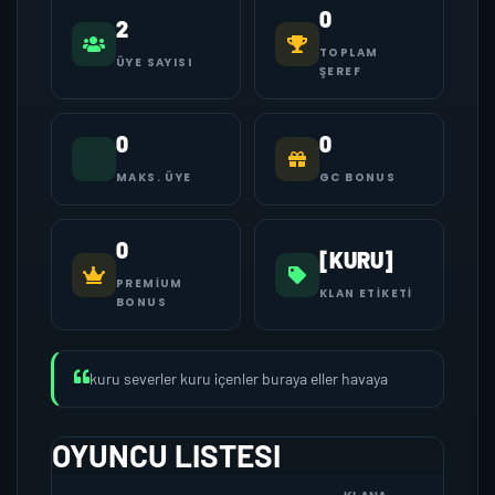
0
2
TOPLAM
ÜYE SAYISI
ŞEREF
0
0
MAKS. ÜYE
GC BONUS
0
[KURU]
PREMIUM
KLAN ETIKETI
BONUS
kuru severler kuru içenler buraya eller havaya
OYUNCU LISTESI