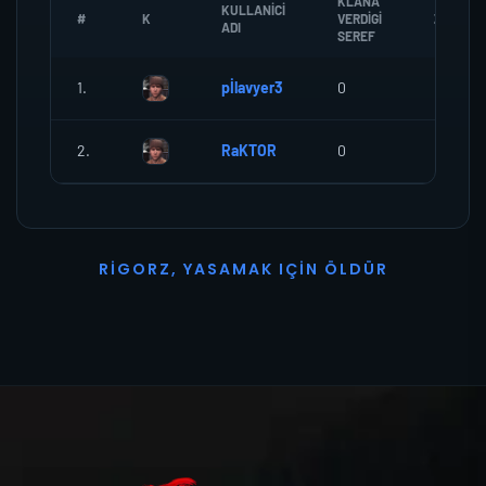
KLANA
KULLANICI
#
K
VERDIGI
ZOMBI
ADI
SEREF
1.
pİlavyer3
0
0
2.
RaKTOR
0
0
R
I
G
O
R
Z
,
Y
A
S
A
M
A
K
I
Ç
I
N
Ö
L
D
Ü
R