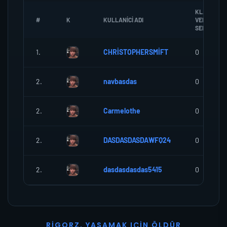
KLANA
#
K
KULLANICI ADI
VERDIGI
SEREF
1.
CHRİSTOPHERSMİFT
0
2.
navbasdas
0
2.
Carmelothe
0
2.
DASDASDASDAWFQ24
0
2.
dasdasdasdas5415
0
R
I
G
O
R
Z
,
Y
A
S
A
M
A
K
I
Ç
I
N
Ö
L
D
Ü
R