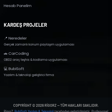
Hesab Panelim
KARDEŞ PROJELER
📍 Neredeler
Gerçek zamanlı konum paylaşım uygulaması
🚗 CarCoding
OBD2 araç teşhis & kodlama uygulaması
💻 BubiSoft
Yazılım & teknoloji geliştirici firma
COPYRIGHT © 2026 RIGORZ — TÜM HAKLARI SAKLIDIR.
RigorZ,
BubiSoft Yazılım & Teknoloji
tarafından geliştirilmiştir. Profesyonel