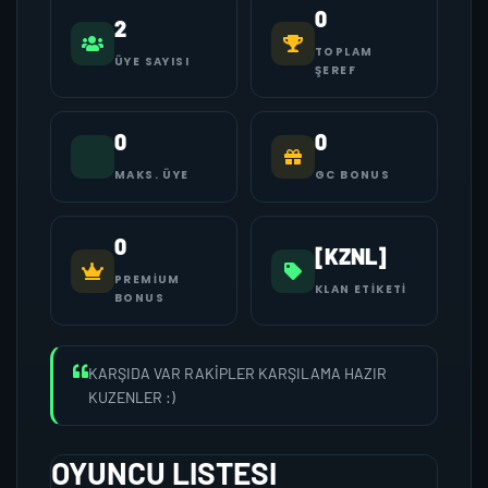
0
2
TOPLAM
ÜYE SAYISI
ŞEREF
0
0
MAKS. ÜYE
GC BONUS
0
[KZNL]
PREMIUM
KLAN ETIKETI
BONUS
KARŞIDA VAR RAKİPLER KARŞILAMA HAZIR
KUZENLER :)
OYUNCU LISTESI