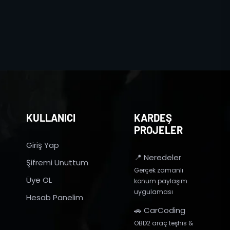
KULLANICI
KARDEŞ
PROJELER
Giriş Yap
📍 Neredeler
Şifremi Unuttum
Gerçek zamanlı
Üye OL
konum paylaşım
uygulaması
Hesab Panelim
🚗 CarCoding
OBD2 araç teşhis &