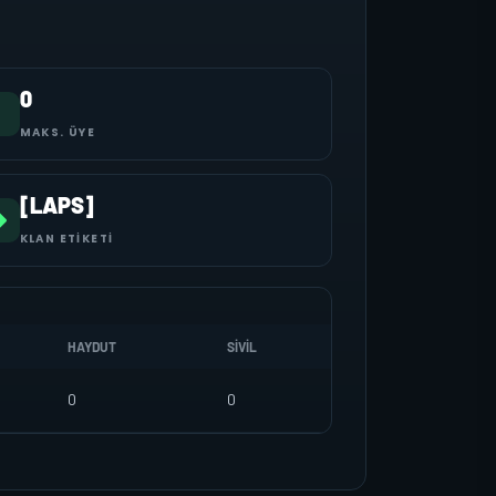
0
MAKS. ÜYE
[LAPS]
KLAN ETIKETI
HAYDUT
SIVIL
0
0