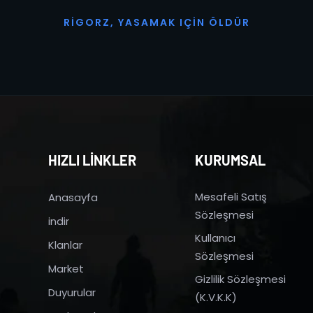
R
I
G
O
R
Z
,
Y
A
S
A
M
A
K
I
Ç
I
N
Ö
L
D
Ü
R
HIZLI LİNKLER
KURUMSAL
Mesafeli Satış
Anasayfa
Sözleşmesi
indir
Kullanıcı
Klanlar
Sözleşmesi
Market
Gizlilik Sözleşmesi
Duyurular
(K.V.K.K)