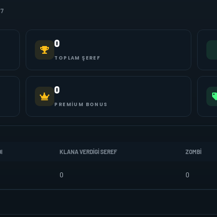
17
0
TOPLAM ŞEREF
0
PREMIUM BONUS
I
KLANA VERDIGI SEREF
ZOMBI
0
0