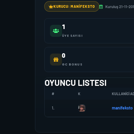
Kuruluş 21-11-20
KURUCU: MANIFEKSTO
1
ÜYE SAYISI
0
GC BONUS
OYUNCU LISTESI
#
K
KULLANICI AD
1.
manifeksto