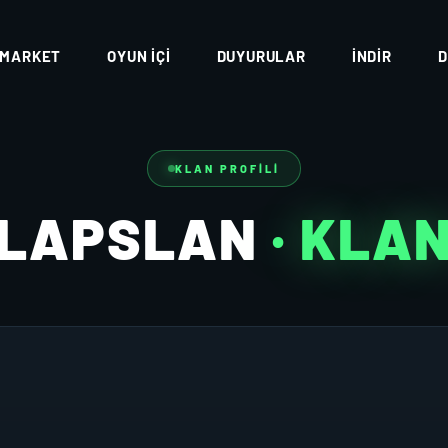
MARKET
OYUN İÇI
DUYURULAR
İNDIR
D
KLAN PROFILI
LAPSLAN
· KLA