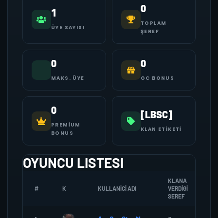
0
1
TOPLAM
ÜYE SAYISI
ŞEREF
0
0
MAKS. ÜYE
GC BONUS
0
[LBSC]
PREMIUM
KLAN ETIKETI
BONUS
OYUNCU LISTESI
KLANA
#
K
KULLANICI ADI
VERDIGI
ZO
SEREF