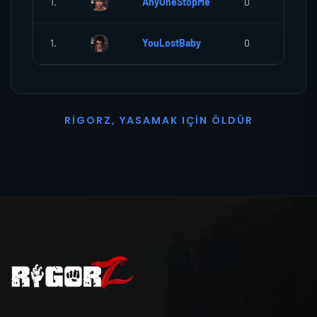
1.
AnyOneStopMe
0
0
1.
YouLostBaby
0
0
R
I
G
O
R
Z
,
Y
A
S
A
M
A
K
I
Ç
I
N
Ö
L
D
Ü
R