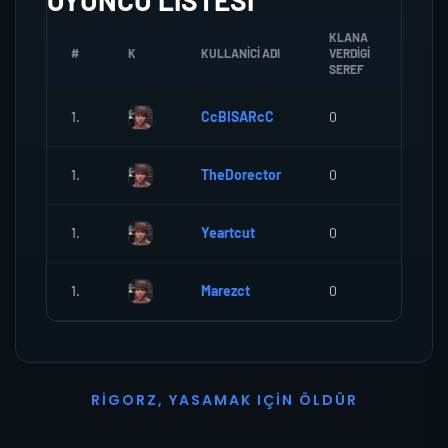
OYUNCU LISTESI
KLANA
#
K
KULLANICI ADI
VERDIGI
ZOMB
SEREF
1.
CcBISARcC
0
0
1.
TheDorector
0
0
1.
Yeartcut
0
0
1.
Marezct
0
0
R
I
G
O
R
Z
,
Y
A
S
A
M
A
K
I
Ç
I
N
Ö
L
D
Ü
R