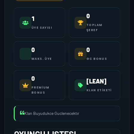
0
1
TOPLAM
ÜYE SAYISI
ŞEREF
0
0
MAKS. ÜYE
GC BONUS
0
[LEAN]
PREMIUM
KLAN ETIKETI
BONUS
Klan Buyudukce Guclenecektır