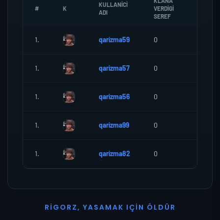
KLANA
KULLANICI
#
K
VERDIGI
ZOMBI
ADI
SEREF
1.
qarizma59
0
0
1.
qarizma57
0
0
1.
qarizma56
0
0
1.
qarizma99
0
0
1.
qarizma82
0
0
R
I
G
O
R
Z
,
Y
A
S
A
M
A
K
I
Ç
I
N
Ö
L
D
Ü
R