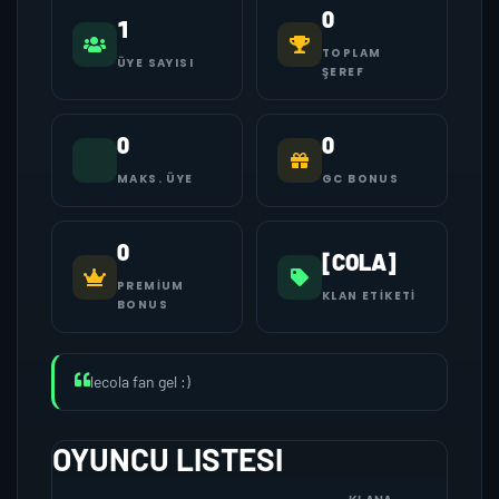
0
1
TOPLAM
ÜYE SAYISI
ŞEREF
0
0
MAKS. ÜYE
GC BONUS
0
[COLA]
PREMIUM
KLAN ETIKETI
BONUS
lecola fan gel :)
OYUNCU LISTESI