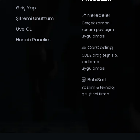
Giriş Yap
📍 Neredeler
Şifremi Unuttum
Gerçek zamanlı
Üye OL
konum paylaşım
uygulaması
Hesab Panelim
🚗 CarCoding
OBD2 araç teşhis &
kodlama
uygulaması
💻 BubiSoft
Yazılım & teknoloji
geliştirici firma