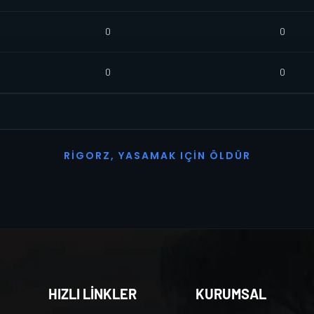
0
0
0
0
R
I
G
O
R
Z
,
Y
A
S
A
M
A
K
I
Ç
I
N
Ö
L
D
Ü
R
HIZLI LİNKLER
KURUMSAL