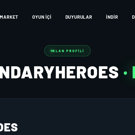
MARKET
OYUN İÇI
DUYURULAR
İNDIR
D
KLAN PROFILI
ENDARYHEROES
·
OES