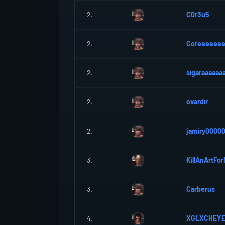
2.
C0r3u5
2.
Coreeeeee
2.
sıgaraaaaaa
2.
ovardır
2.
jamiry0000
3.
KillAnArtFo
3.
Carberus
4.
XGLXCHEY