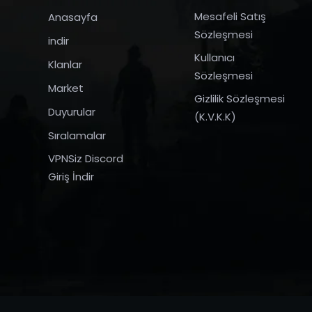
Mesafeli Satış
Anasayfa
Sözleşmesi
indir
Kullanıcı
Klanlar
Sözleşmesi
Market
Gizlilik Sözleşmesi
Duyurular
(K.V.K.K)
Sıralamalar
VPNSiz Discord
Giriş İndir