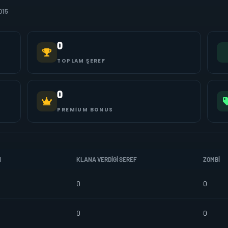
015
0
TOPLAM ŞEREF
0
PREMIUM BONUS
I
KLANA VERDIGI SEREF
ZOMBI
0
0
0
0