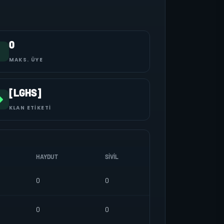
0
MAKS. ÜYE
[LGHS]
KLAN ETIKETI
HAYDUT
SIVIL
0
0
0
0