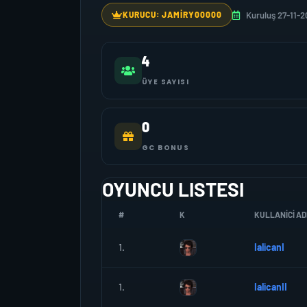
Kuruluş 27-11-2
KURUCU: JAMIRY00000
4
ÜYE SAYISI
0
GC BONUS
OYUNCU LISTESI
#
K
KULLANICI AD
1.
IalicanI
1.
IalicanII