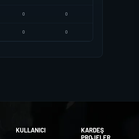
0
0
0
0
KULLANICI
KARDEŞ
PROJELER