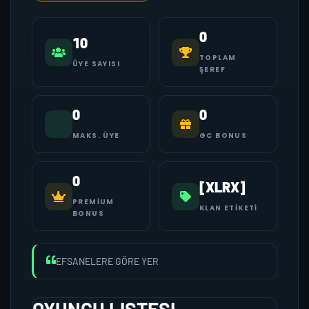
0
10
TOPLAM
ÜYE SAYISI
ŞEREF
0
0
MAKS. ÜYE
GC BONUS
0
[XLRX]
PREMIUM
KLAN ETIKETI
BONUS
EFSANELERE GÖRE YER