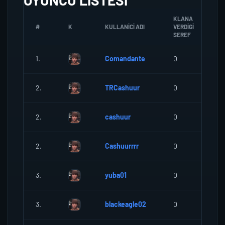
OYUNCU LISTESI
KLANA
#
K
KULLANICI ADI
VERDIGI
ZO
SEREF
1.
Comandante
0
0
2.
TRCashuur
0
0
2.
cashuur
0
0
2.
Cashuurrrr
0
0
3.
yuba01
0
0
3.
blackeagle02
0
0