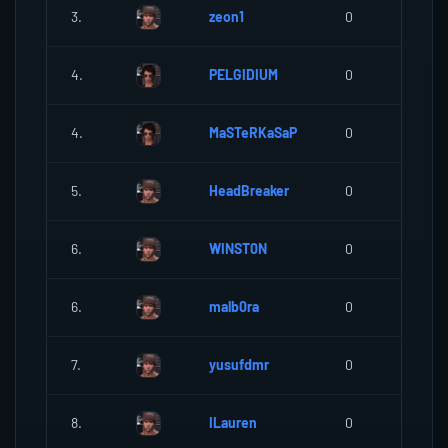
3.
zeon1
0
0
4.
PELGIDIUM
0
0
4.
MaSTeRKaSaP
0
0
5.
HeadBreaker
0
0
6.
WINST0N
0
0
6.
malb0ra
0
0
7.
yusufdmr
0
0
8.
ILauren
0
0