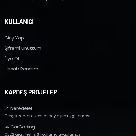
KULLANICI
Giriş Yap
Şifremi Unuttum
Üye OL
Hesab Panelim
KARDEŞ PROJELER
📍 Neredeler
Gerçek zamanlı konum paylaşım uygulaması
🚗 CarCoding
OBD2 araç teşhis & kodlama uygulaması