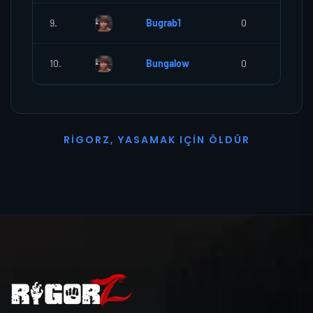
9.
Bugrab1
0
0
10.
Bungalow
0
0
R
I
G
O
R
Z
,
Y
A
S
A
M
A
K
I
Ç
I
N
Ö
L
D
Ü
R