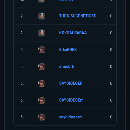
2.
TURKISHGENETICSS
0
2.
KOKSALBABAA
0
3.
ErkoENES
0
3.
enesbrk
0
3.
SAYGIDEGER
0
3.
SAYGIDEGErr
0
3.
saygidegerrr
0