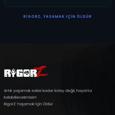
R
I
G
O
R
Z
,
Y
A
S
A
M
A
K
I
Ç
I
N
Ö
L
D
Ü
R
Artık yaşamak eskisi kadar kolay değil, hayatta
kalabiliecekmisin!
RigorZ Yaşamak İçin Öldür