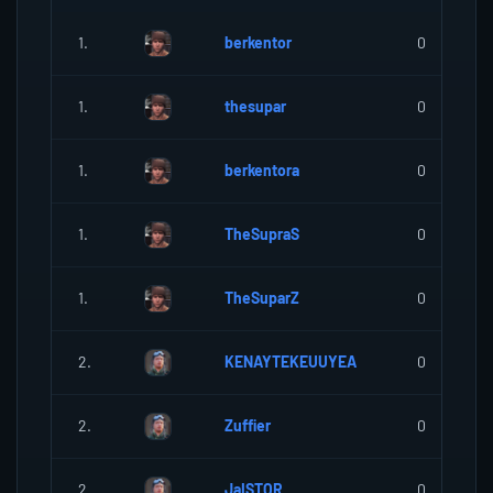
1.
berkentor
0
1.
thesupar
0
1.
berkentora
0
1.
TheSupraS
0
1.
TheSuparZ
0
2.
KENAYTEKEUUYEA
0
2.
Zuffier
0
2.
JaISTOR
0