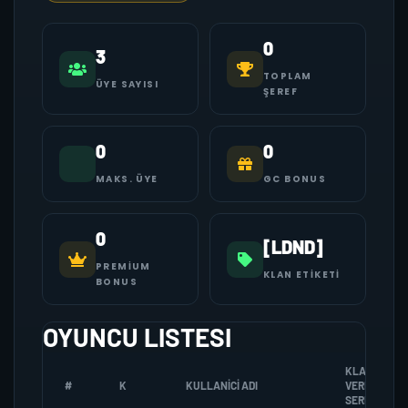
0
3
TOPLAM
ÜYE SAYISI
ŞEREF
0
0
MAKS. ÜYE
GC BONUS
0
[LDND]
PREMIUM
KLAN ETIKETI
BONUS
OYUNCU LISTESI
KLANA
#
K
KULLANICI ADI
VERDIGI
SEREF