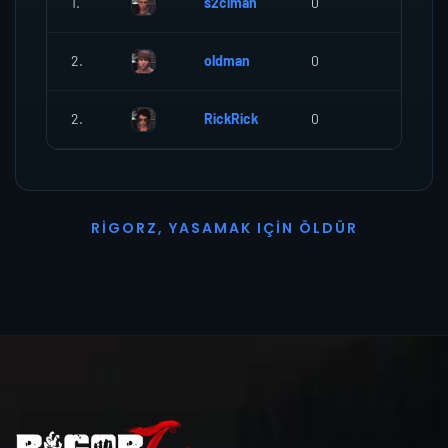
1.
s2ciman
0
0
2.
oldman
0
0
2.
RickRick
0
0
R
I
G
O
R
Z
,
Y
A
S
A
M
A
K
I
Ç
I
N
Ö
L
D
Ü
R