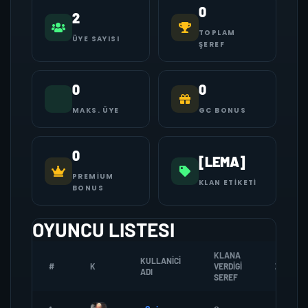
0
2
TOPLAM
ÜYE SAYISI
ŞEREF
0
0
MAKS. ÜYE
GC BONUS
0
[LEMA]
PREMIUM
KLAN ETIKETI
BONUS
OYUNCU LISTESI
KLANA
KULLANICI
#
K
VERDIGI
ZOMBI
ADI
SEREF