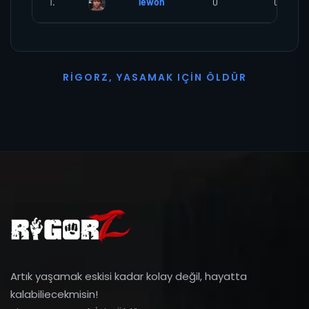
1.
lewon
0
0
R
I
G
O
R
Z
,
Y
A
S
A
M
A
K
I
Ç
I
N
Ö
L
D
Ü
R
Artık yaşamak eskisi kadar kolay değil, hayatta
kalabiliecekmisin!