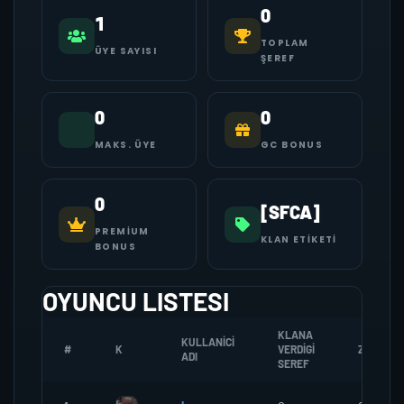
0
1
TOPLAM
ÜYE SAYISI
ŞEREF
0
0
MAKS. ÜYE
GC BONUS
0
[SFCA]
PREMIUM
KLAN ETIKETI
BONUS
OYUNCU LISTESI
KLANA
KULLANICI
#
K
VERDIGI
ZOMBI
ADI
SEREF