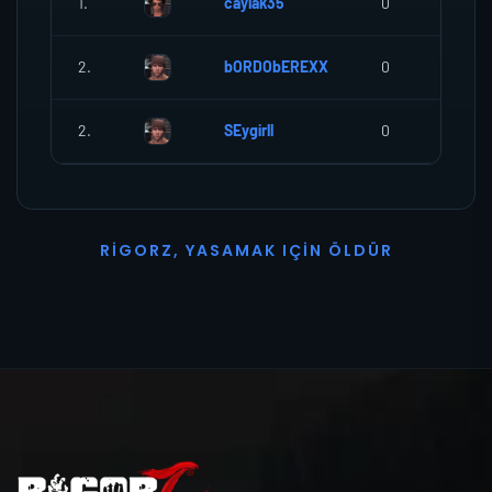
1.
caylak35
0
0
2.
bORDObEREXX
0
0
2.
SEygirll
0
0
R
I
G
O
R
Z
,
Y
A
S
A
M
A
K
I
Ç
I
N
Ö
L
D
Ü
R