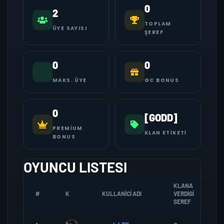
0
2
TOPLAM
ÜYE SAYISI
ŞEREF
0
0
MAKS. ÜYE
GC BONUS
0
[GODD]
PREMIUM
KLAN ETIKETI
BONUS
OYUNCU LISTESI
KLANA
#
K
KULLANICI ADI
VERDIGI
Z
SEREF