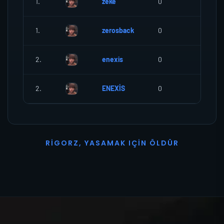
1.
zeke
0
0
1.
zerosback
0
0
2.
enexis
0
226
2.
ENEXİS
0
17
R
I
G
O
R
Z
,
Y
A
S
A
M
A
K
I
Ç
I
N
Ö
L
D
Ü
R