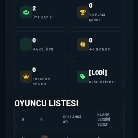
0
2
TOPLAM
ÜYE SAYISI
ŞEREF
0
0
MAKS. ÜYE
GC BONUS
0
[LODİ]
PREMIUM
KLAN ETIKETI
BONUS
OYUNCU LISTESI
KLANA
KULLANICI
#
K
VERDIGI
ZOMBI
ADI
SEREF