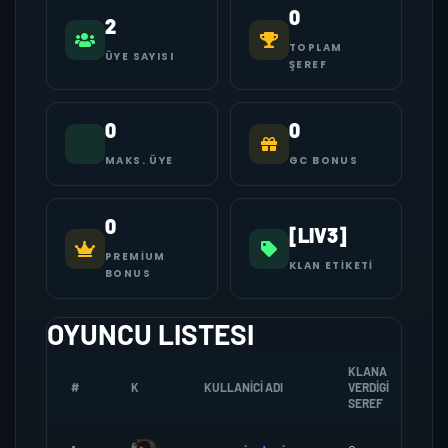
0
2
TOPLAM
ÜYE SAYISI
ŞEREF
0
0
MAKS. ÜYE
GC BONUS
0
[LIV3]
PREMIUM
KLAN ETIKETI
BONUS
OYUNCU LISTESI
KLANA
#
K
KULLANICI ADI
VERDIGI
Z
SEREF