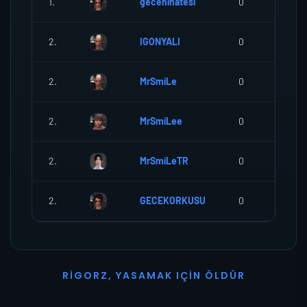
1.
geceninatesi
0
0
2.
IGONYALI
0
0
2.
MrSmiLe
0
0
2.
MrSmiLee
0
0
2.
MrSmiLeTR
0
0
2.
GECEKORKUSU
0
0
R
I
G
O
R
Z
,
Y
A
S
A
M
A
K
I
Ç
I
N
Ö
L
D
Ü
R