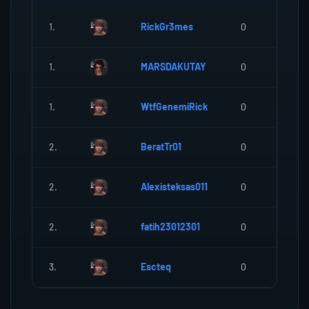
1.
RickGr3mes
0
0
1.
MARSDAKUTAY
0
0
1.
WtfGenemiRick
0
0
2.
BeratTr01
0
0
2.
Alexisteksas011
0
0
2.
fatih23012301
0
0
3.
Escteq
0
0