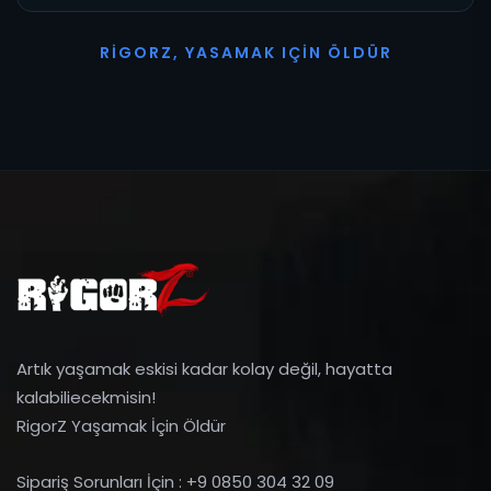
R
I
G
O
R
Z
,
Y
A
S
A
M
A
K
I
Ç
I
N
Ö
L
D
Ü
R
Artık yaşamak eskisi kadar kolay değil, hayatta
kalabiliecekmisin!
RigorZ Yaşamak İçin Öldür
Sipariş Sorunları İçin : +9 0850 304 32 09