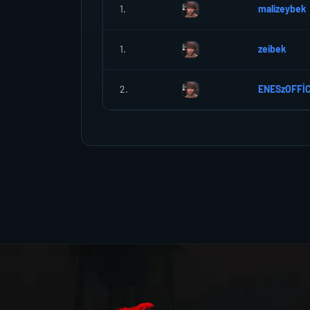
1.
malizeybek
1.
zeibek
2.
ENESzOFFİ