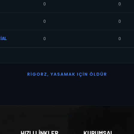
0
0
0
0
CİAL
0
0
R
I
G
O
R
Z
,
Y
A
S
A
M
A
K
I
Ç
I
N
Ö
L
D
Ü
R
HIZLI LİNKLER
KURUMSAL