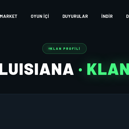
MARKET
OYUN İÇI
DUYURULAR
İNDIR
D
KLAN PROFILI
LUISIANA
· KLA