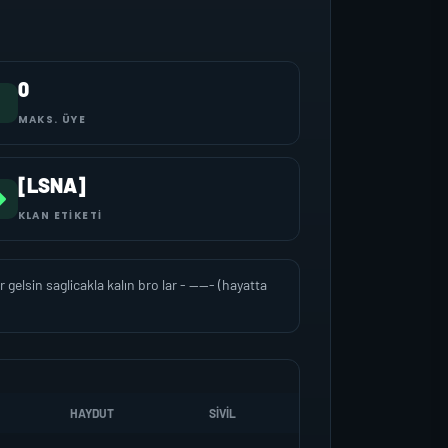
0
MAKS. ÜYE
[LSNA]
KLAN ETIKETI
elsin saglicakla kalın bro lar - ----- (hayatta
HAYDUT
SIVIL