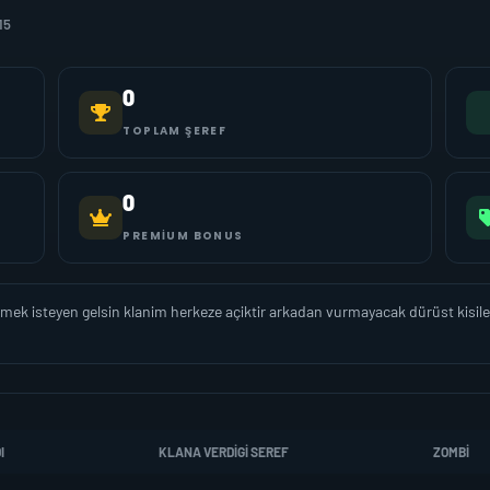
15
0
TOPLAM ŞEREF
0
PREMIUM BONUS
lmek isteyen gelsin klanim herkeze açiktir arkadan vurmayacak dürüst kisiler g
I
KLANA VERDIGI SEREF
ZOMBI