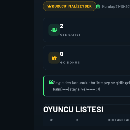
Kuruluş 31-10-20
KURUCU: MALIZEYBEK
2
ÜYE SAYISI
0
GC BONUS
Skype den konusulur bırlikte pvp ye girilir ge
kalın)----(stay alive)------ :))
OYUNCU LISTESI
#
K
KULLANICI AD