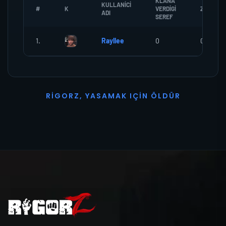
KLANA
KULLANICI
#
K
VERDIGI
ZOMBI
ADI
SEREF
1.
Rayllee
0
0
R
I
G
O
R
Z
,
Y
A
S
A
M
A
K
I
Ç
I
N
Ö
L
D
Ü
R