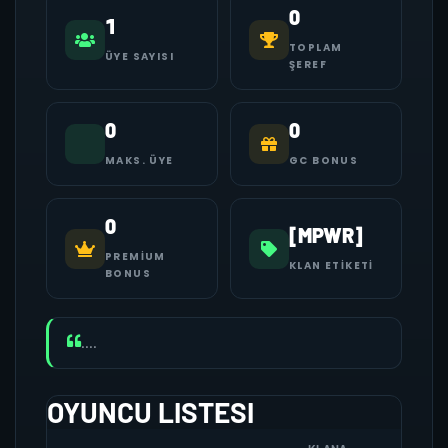
0
1
TOPLAM
ÜYE SAYISI
ŞEREF
0
0
MAKS. ÜYE
GC BONUS
0
[MPWR]
PREMIUM
KLAN ETIKETI
BONUS
....
OYUNCU LISTESI