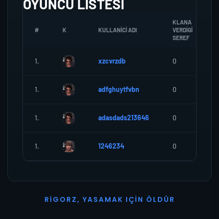
OYUNCU LISTESI
KLANA
#
K
KULLANICI ADI
VERDIGI
SEREF
1.
xzcvrzdb
0
1.
adfghuytfvbn
0
1.
adasdads213646
0
1.
1246234
0
R
I
G
O
R
Z
,
Y
A
S
A
M
A
K
I
Ç
I
N
Ö
L
D
Ü
R