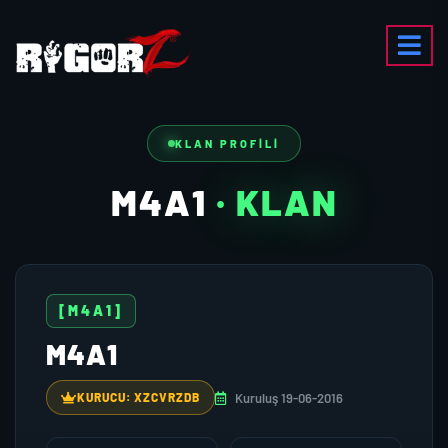
KLAN PROFILI
M4A1
· KLAN
[M4A1]
M4A1
Kuruluş 19-06-2016
KURUCU: XZCVRZDB