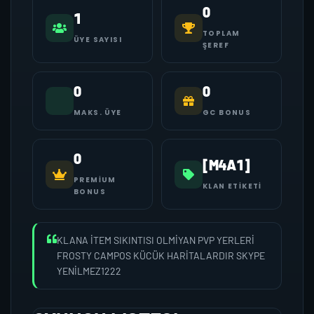
0
1
TOPLAM
ÜYE SAYISI
ŞEREF
0
0
MAKS. ÜYE
GC BONUS
0
[M4A1]
PREMIUM
KLAN ETIKETI
BONUS
KLANA İTEM SIKINTISI OLMİYAN PVP YERLERİ
FROSTY CAMPOS KÜCÜK HARİTALARDIR SKYPE
YENİLMEZ1222