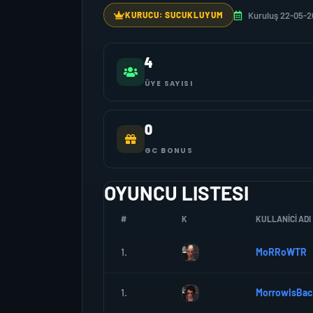
Kuruluş 22-05-2
KURUCU: SUCUKLUYUM
4
ÜYE SAYISI
0
GC BONUS
OYUNCU LISTESI
#
K
KULLANICI ADI
1.
MoRRoWTR
1.
MorrowIsBac