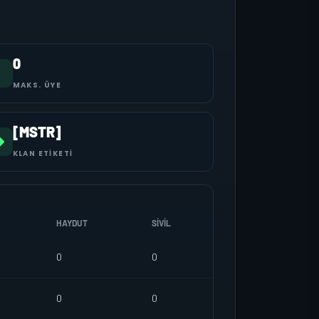
0
MAKS. ÜYE
[MSTR]
KLAN ETIKETI
HAYDUT
SIVIL
0
0
0
0