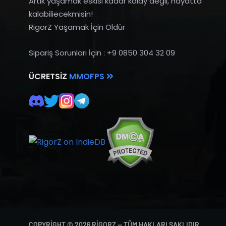
Artık yaşamak eskisi kadar kolay değil, hayatta
kalabiliecekmisin!
RigorZ Yaşamak İçin Öldür
Sipariş Sorunları İçin : +9 0850 304 32 09
ÜCRETSIZ
MMOFPS
COPYRIGHT © 2026 RIGORZ — TÜM HAKLARI SAKLIDIR.