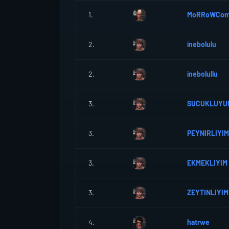
1.
MoRRoWCom
2.
inebolulu
2.
inebolullu
3.
SUCUKLUYU
3.
PEYNIRLIYIM
3.
EKMEKLIYIM
3.
ZEYTINLIYIM
4.
hatrwe