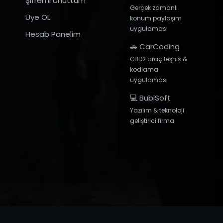
Şifremi Unuttum
Gerçek zamanlı
Üye OL
konum paylaşım
uygulaması
Hesab Panelim
🚗 CarCoding
OBD2 araç teşhis &
kodlama
uygulaması
💻 BubiSoft
Yazılım & teknoloji
geliştirici firma