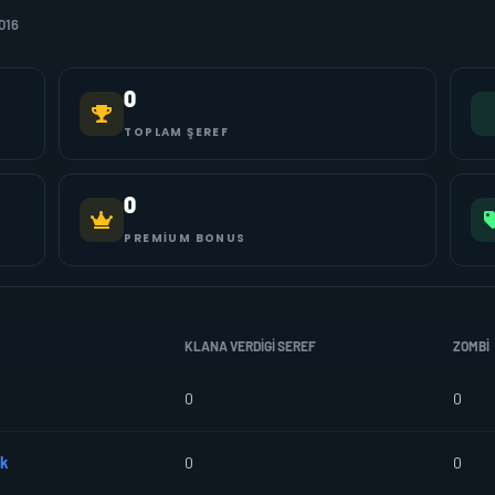
016
0
TOPLAM ŞEREF
0
PREMIUM BONUS
KLANA VERDIGI SEREF
ZOMBI
0
0
k
0
0