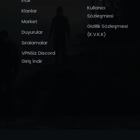
indir
Kullanıcı
Klanlar
Sözleşmesi
Market
Gizlilik Sözleşmesi
Duyurular
(K.V.K.K)
Sıralamalar
VPNSiz Discord
Giriş İndir