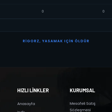
0
0
R
I
G
O
R
Z
,
Y
A
S
A
M
A
K
I
Ç
I
N
Ö
L
D
Ü
R
HIZLI LİNKLER
KURUMSAL
Mesafeli Satış
Anasayfa
Sözleşmesi