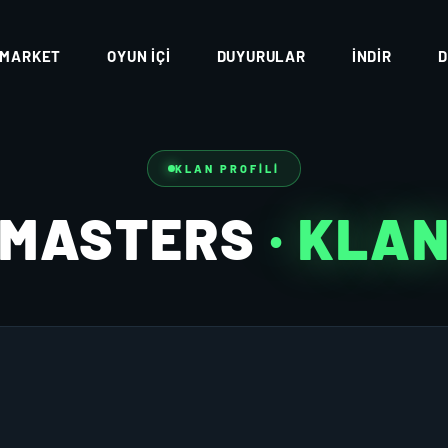
MARKET
OYUN İÇI
DUYURULAR
İNDIR
D
KLAN PROFILI
MASTERS
· KLA