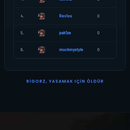
4.
Rev1os
0
0
5.
pak1ze
0
0
6.
muckmystyle
0
0
R
I
G
O
R
Z
,
Y
A
S
A
M
A
K
I
Ç
I
N
Ö
L
D
Ü
R