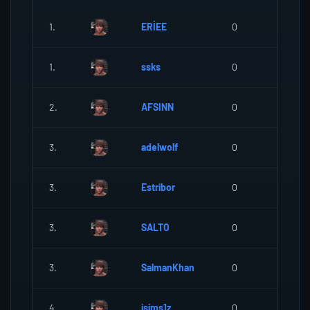
1.
ERİEE
0
0
1.
ssks
0
0
2.
AFSINN
0
0
3.
adelwolf
0
0
3.
Estribor
0
0
3.
SALTO
0
0
3.
SalmanKhan
0
0
4.
isims1z
0
0