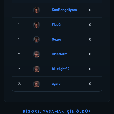
1.
KacBengeliyom
0
0
1.
Flas0r
0
0
1.
Gezer
0
0
2.
CMsttorm
0
0
2.
bluelight42
0
0
2.
ayarci
0
0
R
I
G
O
R
Z
,
Y
A
S
A
M
A
K
I
Ç
I
N
Ö
L
D
Ü
R