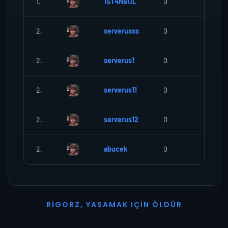
1.
1ST4NBUL
0
0
2.
serverusss
0
0
2.
serverus1
0
0
2.
serverus11
0
0
2.
serverus12
0
0
2.
abucek
0
0
R
I
G
O
R
Z
,
Y
A
S
A
M
A
K
I
Ç
I
N
Ö
L
D
Ü
R