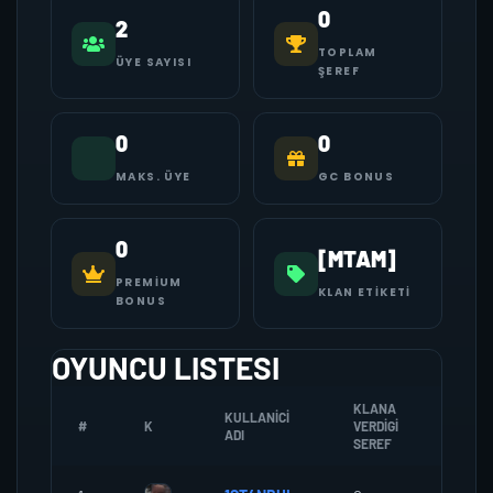
0
2
TOPLAM
ÜYE SAYISI
ŞEREF
0
0
MAKS. ÜYE
GC BONUS
0
[MTAM]
PREMIUM
KLAN ETIKETI
BONUS
OYUNCU LISTESI
KLANA
KULLANICI
#
K
VERDIGI
ZOMBI
ADI
SEREF