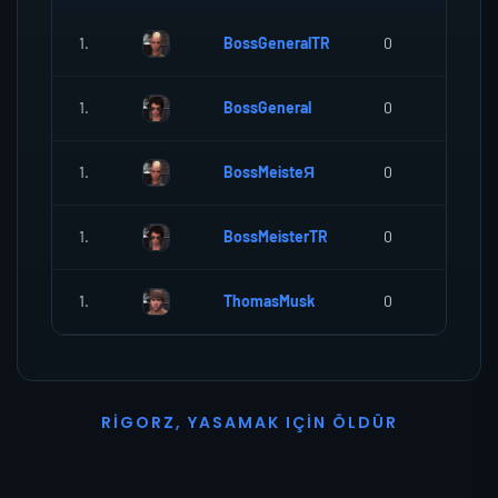
1.
BossGeneralTR
0
5
1.
BossGeneral
0
0
1.
BossMeisteЯ
0
0
1.
BossMeisterTR
0
0
1.
ThomasMusk
0
0
R
I
G
O
R
Z
,
Y
A
S
A
M
A
K
I
Ç
I
N
Ö
L
D
Ü
R