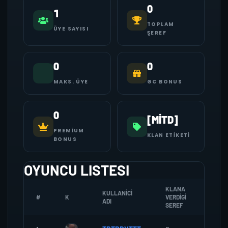
0
1
TOPLAM
ÜYE SAYISI
ŞEREF
0
0
MAKS. ÜYE
GC BONUS
0
[MİTD]
PREMIUM
KLAN ETIKETI
BONUS
OYUNCU LISTESI
KLANA
KULLANICI
#
K
VERDIGI
ZOMBI
ADI
SEREF