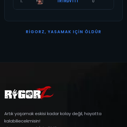
1.
TRTRDVTTT
0
0
R
I
G
O
R
Z
,
Y
A
S
A
M
A
K
I
Ç
I
N
Ö
L
D
Ü
R
Artık yaşamak eskisi kadar kolay değil, hayatta
kalabiliecekmisin!