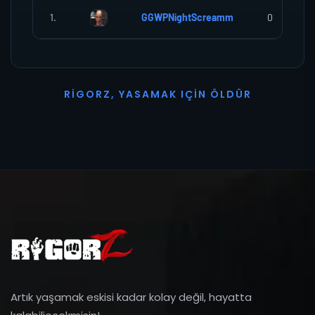
1.
GGWPNightScreamm
0
R
I
G
O
R
Z
,
Y
A
S
A
M
A
K
I
Ç
I
N
Ö
L
D
Ü
R
Artık yaşamak eskisi kadar kolay değil, hayatta