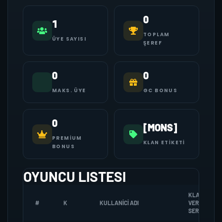
0
1
TOPLAM
ÜYE SAYISI
ŞEREF
0
0
MAKS. ÜYE
GC BONUS
0
[MONS]
PREMIUM
KLAN ETIKETI
BONUS
OYUNCU LISTESI
KLANA
#
K
KULLANICI ADI
VERDIGI
SEREF