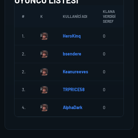
OYUNCU LISTESI
KLANA
#
K
KULLANICI ADI
VERDIGI
ZOM
SEREF
1.
HeroKinq
0
0
2.
bsendere
0
0
2.
Keanureeves
0
0
3.
TRPRICE58
0
0
4.
AlphaDark
0
0