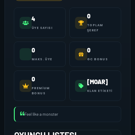
0
4
TOPLAM
ÜYE SAYISI
ŞEREF
0
0
MAKS. ÜYE
GC BONUS
0
[MOAR]
PREMIUM
KLAN ETIKETI
BONUS
Feel like a monster