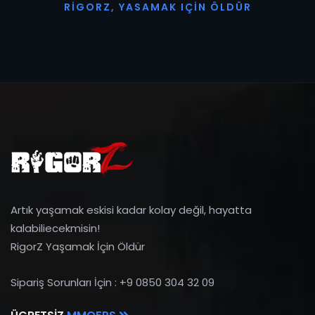
R
I
G
O
R
Z
,
Y
A
S
A
M
A
K
I
Ç
I
N
Ö
L
D
Ü
R
Artık yaşamak eskisi kadar kolay değil, hayatta
kalabiliecekmisin!
RigorZ Yaşamak İçin Öldür
Sipariş Sorunları İçin : +9 0850 304 32 09