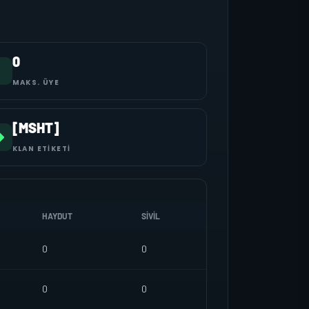
0
MAKS. ÜYE
[MSHT]
KLAN ETIKETI
HAYDUT
SIVIL
0
0
0
0