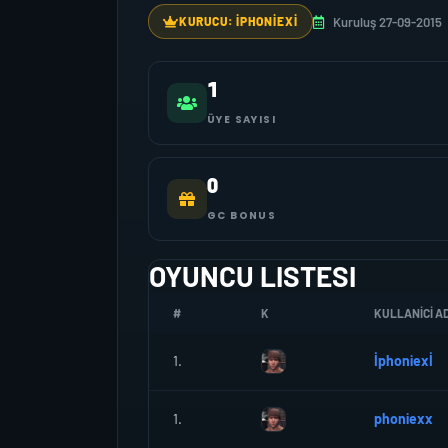
Kuruluş 27-09-2015
KURUCU: İPHONIEXİ
1
ÜYE SAYISI
0
GC BONUS
OYUNCU LISTESI
#
K
KULLANICI AD
1.
İphoniexİ
1.
phoniexx