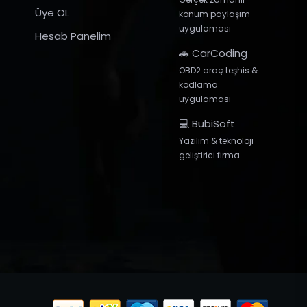
Üye OL
konum paylaşım
uygulaması
Hesab Panelim
🚗 CarCoding
OBD2 araç teşhis &
kodlama
uygulaması
💻 BubiSoft
Yazılım & teknoloji
geliştirici firma