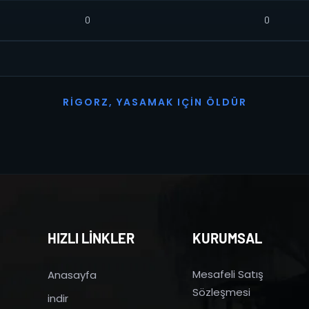
0
0
R
I
G
O
R
Z
,
Y
A
S
A
M
A
K
I
Ç
I
N
Ö
L
D
Ü
R
HIZLI LİNKLER
KURUMSAL
Mesafeli Satış
Anasayfa
Sözleşmesi
indir