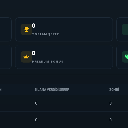
0
TOPLAM ŞEREF
0
PREMIUM BONUS
I
KLANA VERDIGI SEREF
ZOMBI
0
0
0
0