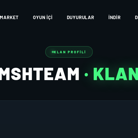
MARKET
OYUN İÇI
DUYURULAR
İNDIR
D
KLAN PROFILI
MSHTEAM
· KLA