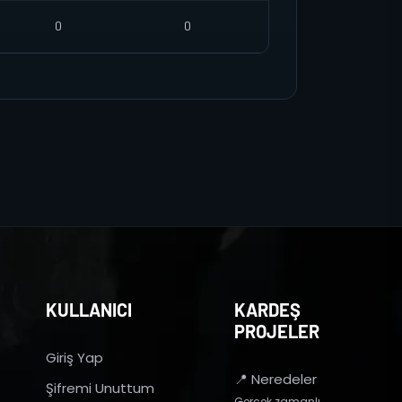
0
0
KULLANICI
KARDEŞ
PROJELER
Giriş Yap
📍 Neredeler
Şifremi Unuttum
Gerçek zamanlı