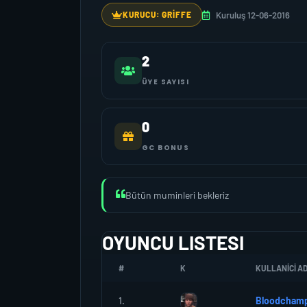
Kuruluş 12-06-2016
KURUCU: GRIFFE
2
ÜYE SAYISI
0
GC BONUS
Bütün muminleri bekleriz
OYUNCU LISTESI
#
K
KULLANICI AD
1.
Bloodcham