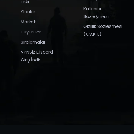
indir
Kullanıcı
Klanlar
Sözleşmesi
Market
Gizlilik Sözleşmesi
Duyurular
(K.V.K.K)
Sıralamalar
VPNSiz Discord
Giriş İndir