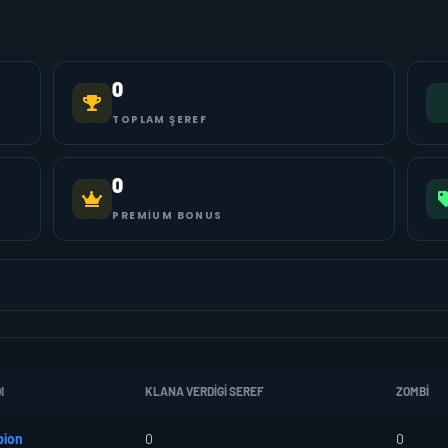
0
TOPLAM ŞEREF
0
PREMIUM BONUS
I
KLANA VERDIGI SEREF
ZOMBI
pion
0
0