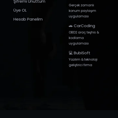
Şifremi Unuttum
Gerçek zamanlı
Üye OL
konum paylaşım
uygulaması
Hesab Panelim
🚗 CarCoding
OBD2 araç teşhis &
kodlama
uygulaması
💻 BubiSoft
Yazılım & teknoloji
geliştirici firma