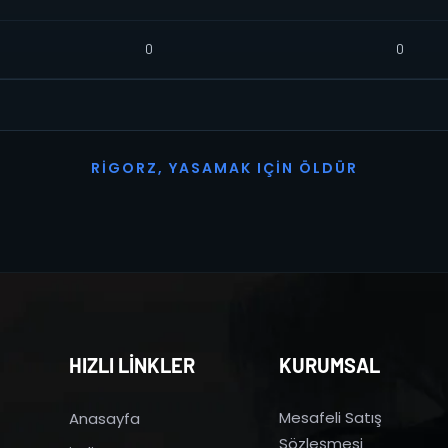
0
0
R
I
G
O
R
Z
,
Y
A
S
A
M
A
K
I
Ç
I
N
Ö
L
D
Ü
R
HIZLI LİNKLER
KURUMSAL
Mesafeli Satış
Anasayfa
Sözleşmesi