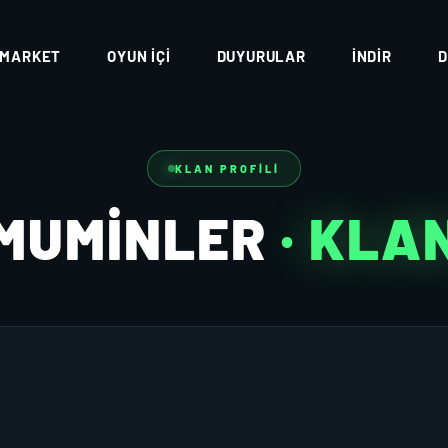
MARKET
OYUN İÇI
DUYURULAR
İNDIR
D
KLAN PROFILI
MUMINLER
· KLA