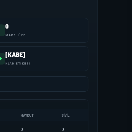
0
MAKS. ÜYE
[KABE]
KLAN ETIKETI
HAYDUT
SIVIL
0
0