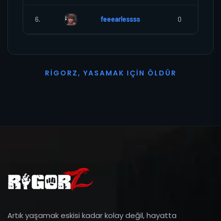
6.
feeearlessss
0
R
I
G
O
R
Z
,
Y
A
S
A
M
A
K
I
Ç
I
N
Ö
L
D
Ü
R
Artık yaşamak eskisi kadar kolay değil, hayatta