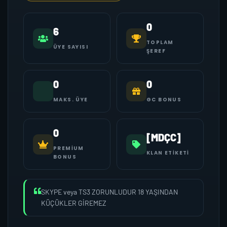
0
6
TOPLAM
ÜYE SAYISI
ŞEREF
0
0
MAKS. ÜYE
GC BONUS
0
[MDÇC]
PREMIUM
KLAN ETIKETI
BONUS
SKYPE veya TS3 ZORUNLUDUR 18 YAŞINDAN
KÜÇÜKLER GİREMEZ