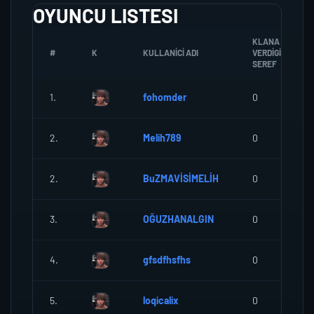
OYUNCU LISTESI
KLANA
#
K
KULLANICI ADI
VERDIGI
SEREF
1.
fohomder
0
2.
Melih789
0
2.
BuZMAVİSİMELİH
0
3.
OĞUZHANALGIN
0
4.
gfsdfhsfhs
0
5.
loqicalix
0