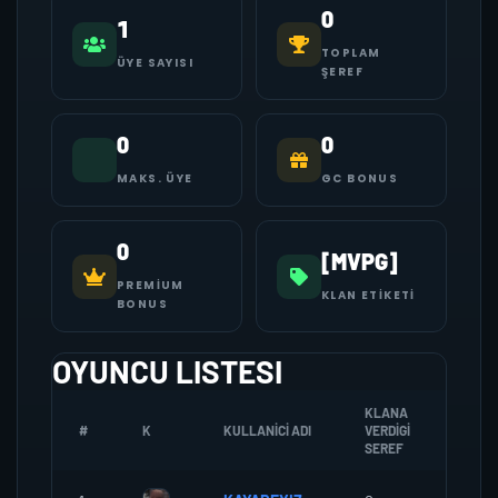
0
1
TOPLAM
ÜYE SAYISI
ŞEREF
0
0
MAKS. ÜYE
GC BONUS
0
[MVPG]
PREMIUM
KLAN ETIKETI
BONUS
OYUNCU LISTESI
KLANA
#
K
KULLANICI ADI
VERDIGI
ZOMB
SEREF