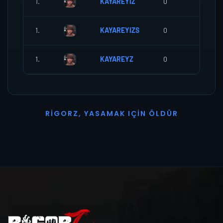
1.
KAYAREYIZ
0
0
1.
KAYAREYIZS
0
0
1.
KAYAREYZ
0
0
R
I
G
O
R
Z
,
Y
A
S
A
M
A
K
I
Ç
I
N
Ö
L
D
Ü
R