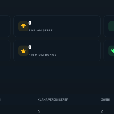
0
TOPLAM ŞEREF
0
PREMIUM BONUS
I
KLANA VERDIGI SEREF
ZOMBI
0
0