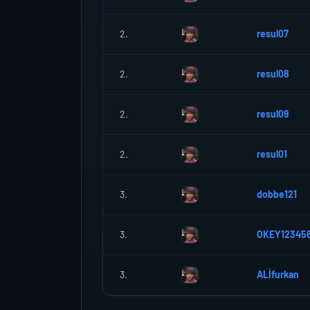
2.
resul07
2.
resul08
2.
resul09
2.
resul01
3.
dobbe121
3.
OKEY12345
3.
ALİfurkan