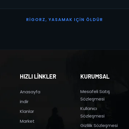
R
I
G
O
R
Z
,
Y
A
S
A
M
A
K
I
Ç
I
N
Ö
L
D
Ü
R
HIZLI LİNKLER
KURUMSAL
Mesafeli Satış
Anasayfa
Sözleşmesi
indir
Kullanıcı
Klanlar
Sözleşmesi
Market
Gizlilik Sözleşmesi