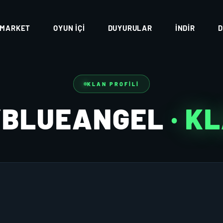
MARKET
OYUN İÇI
DUYURULAR
İNDIR
D
KLAN PROFILI
BLUEANGEL
· K