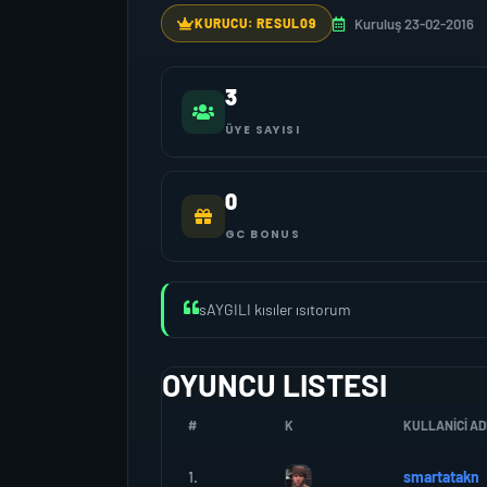
Kuruluş 23-02-2016
KURUCU: RESUL09
3
ÜYE SAYISI
0
GC BONUS
sAYGILI kısıler ısıtorum
OYUNCU LISTESI
#
K
KULLANICI AD
1.
smartatakn