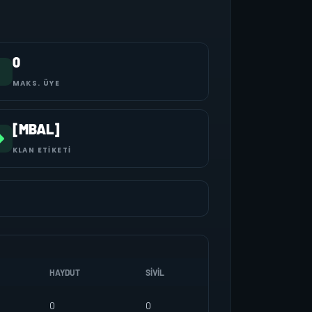
0
MAKS. ÜYE
[MBAL]
KLAN ETIKETI
HAYDUT
SIVIL
0
0