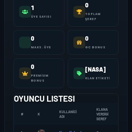
0
1
TOPLAM
ÜYE SAYISI
ŞEREF
0
0
MAKS. ÜYE
GC BONUS
0
[NASA]
PREMIUM
KLAN ETIKETI
BONUS
OYUNCU LISTESI
KLANA
KULLANICI
#
K
VERDIGI
ZOMB
ADI
SEREF