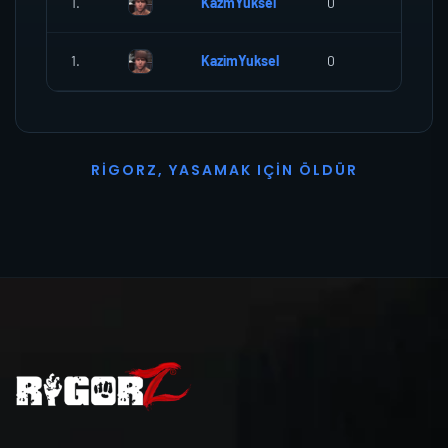
1.
KazmYuksel
0
0
1.
KazimYuksel
0
0
R
I
G
O
R
Z
,
Y
A
S
A
M
A
K
I
Ç
I
N
Ö
L
D
Ü
R