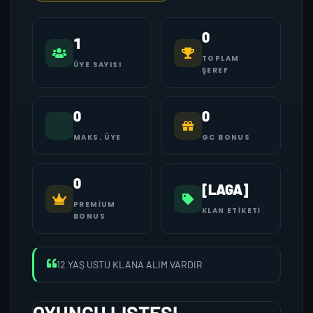
0
1
TOPLAM
ÜYE SAYISI
ŞEREF
0
0
MAKS. ÜYE
GC BONUS
0
[LAGA]
PREMIUM
KLAN ETIKETI
BONUS
12 YAŞ USTU KLANA ALIM VARDIR