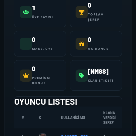
0
1
TOPLAM
ÜYE SAYISI
ŞEREF
0
0
MAKS. ÜYE
GC BONUS
0
[NMSS]
PREMIUM
KLAN ETIKETI
BONUS
OYUNCU LISTESI
KLANA
#
K
KULLANICI ADI
VERDIGI
ZO
SEREF