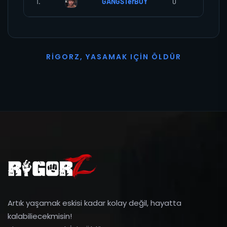
1.
GANGSTerBOY
0
0
R
I
G
O
R
Z
,
Y
A
S
A
M
A
K
I
Ç
I
N
Ö
L
D
Ü
R
Artık yaşamak eskisi kadar kolay değil, hayatta
kalabiliecekmisin!