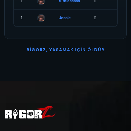
1.
ruthlessaaa
0
0
1.
Jessle
0
0
R
I
G
O
R
Z
,
Y
A
S
A
M
A
K
I
Ç
I
N
Ö
L
D
Ü
R