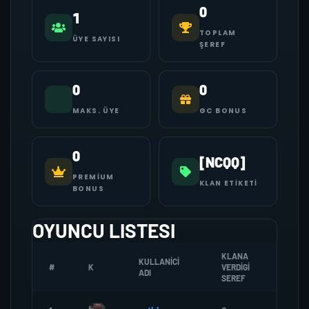
0
1
TOPLAM
ÜYE SAYISI
ŞEREF
0
0
MAKS. ÜYE
GC BONUS
0
[NCQQ]
PREMIUM
KLAN ETIKETI
BONUS
OYUNCU LISTESI
KLANA
KULLANICI
#
K
VERDIGI
ZOMBI
ADI
SEREF