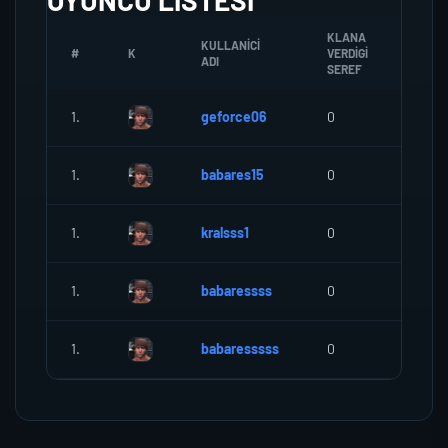
OYUNCU LISTESI
KLANA
KULLANICI
#
K
VERDIGI
ZOMB
ADI
SEREF
1.
geforce06
0
0
1.
babares15
0
0
1.
kralsss1
0
0
1.
babaressss
0
0
1.
babaresssss
0
0