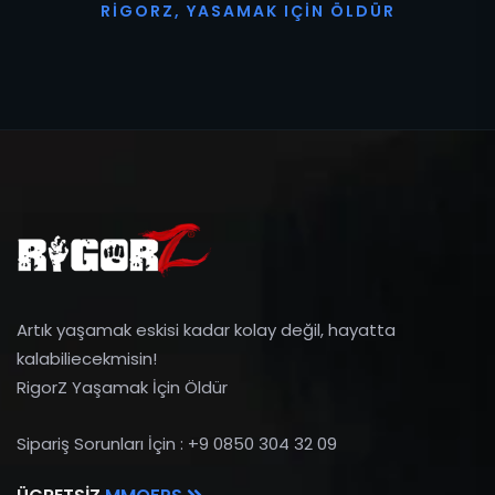
R
I
G
O
R
Z
,
Y
A
S
A
M
A
K
I
Ç
I
N
Ö
L
D
Ü
R
Artık yaşamak eskisi kadar kolay değil, hayatta
kalabiliecekmisin!
RigorZ Yaşamak İçin Öldür
Sipariş Sorunları İçin : +9 0850 304 32 09