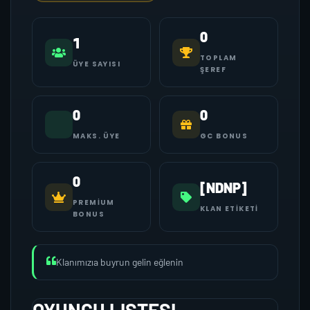
0
1
TOPLAM
ÜYE SAYISI
ŞEREF
0
0
MAKS. ÜYE
GC BONUS
0
[NDNP]
PREMIUM
KLAN ETIKETI
BONUS
Klanımızıa buyrun gelin eğlenin