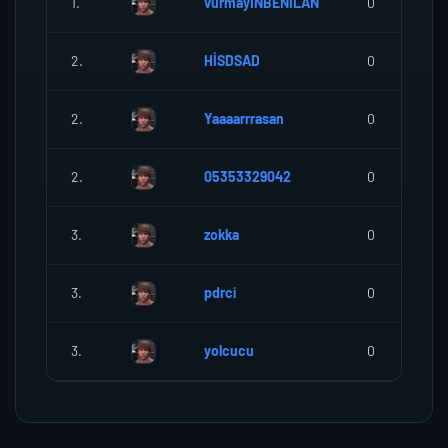
1.
vurmayINBENILAN
0
2.
HİSDSAD
0
2.
Yaaaarrrasan
0
2.
05353329042
0
3.
zokka
0
3.
pdrci
0
3.
yolcucu
0