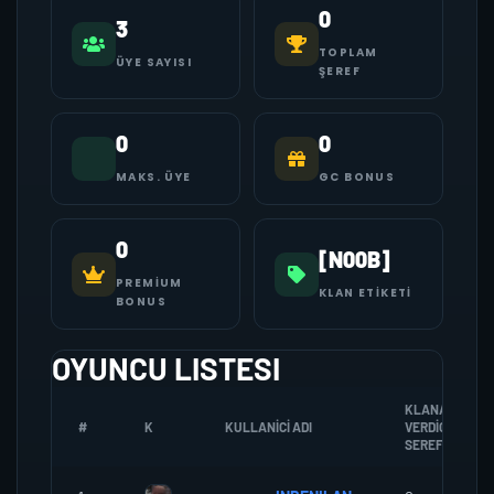
0
3
TOPLAM
ÜYE SAYISI
ŞEREF
0
0
MAKS. ÜYE
GC BONUS
0
[N00B]
PREMIUM
KLAN ETIKETI
BONUS
OYUNCU LISTESI
KLANA
#
K
KULLANICI ADI
VERDIGI
SEREF