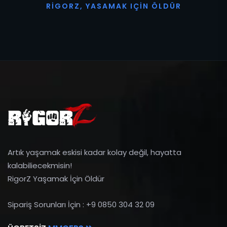
R
I
G
O
R
Z
,
Y
A
S
A
M
A
K
I
Ç
I
N
Ö
L
D
Ü
R
Artık yaşamak eskisi kadar kolay değil, hayatta
kalabiliecekmisin!
RigorZ Yaşamak İçin Öldür
Sipariş Sorunları İçin : +9 0850 304 32 09