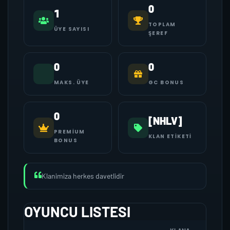
0
1
TOPLAM
ÜYE SAYISI
ŞEREF
0
0
MAKS. ÜYE
GC BONUS
0
[NHLV]
PREMIUM
KLAN ETIKETI
BONUS
Klanimiza herkes davetlidir
OYUNCU LISTESI