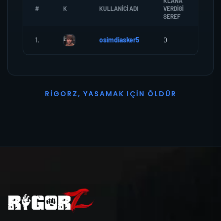
KLANA
#
K
KULLANICI ADI
VERDIGI
ZOMB
SEREF
1.
osimdiasker5
0
0
R
I
G
O
R
Z
,
Y
A
S
A
M
A
K
I
Ç
I
N
Ö
L
D
Ü
R