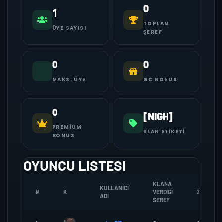
0
1
TOPLAM
ÜYE SAYISI
ŞEREF
0
0
MAKS. ÜYE
GC BONUS
0
[NIGH]
PREMIUM
KLAN ETIKETI
BONUS
OYUNCU LISTESI
KLANA
KULLANICI
#
K
VERDIGI
ZOMBI
ADI
SEREF