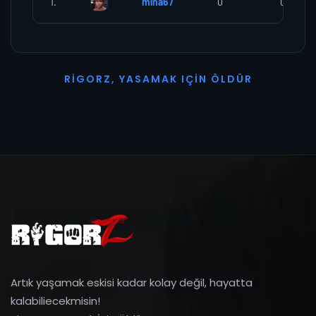
1.
mina67
0
0
R
I
G
O
R
Z
,
Y
A
S
A
M
A
K
I
Ç
I
N
Ö
L
D
Ü
R
Artık yaşamak eskisi kadar kolay değil, hayatta
kalabiliecekmisin!