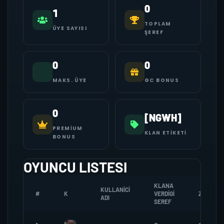
0
1
TOPLAM
ÜYE SAYISI
ŞEREF
0
0
MAKS. ÜYE
GC BONUS
0
[NGWH]
PREMIUM
KLAN ETIKETI
BONUS
OYUNCU LISTESI
KLANA
KULLANICI
#
K
VERDIGI
ZOMBI
ADI
SEREF