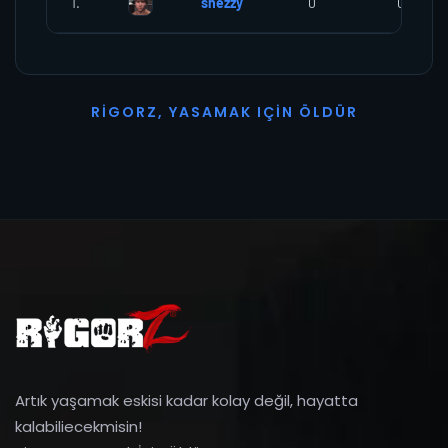
1.
snezzy
0
0
R
I
G
O
R
Z
,
Y
A
S
A
M
A
K
I
Ç
I
N
Ö
L
D
Ü
R
Artık yaşamak eskisi kadar kolay değil, hayatta
kalabiliecekmisin!