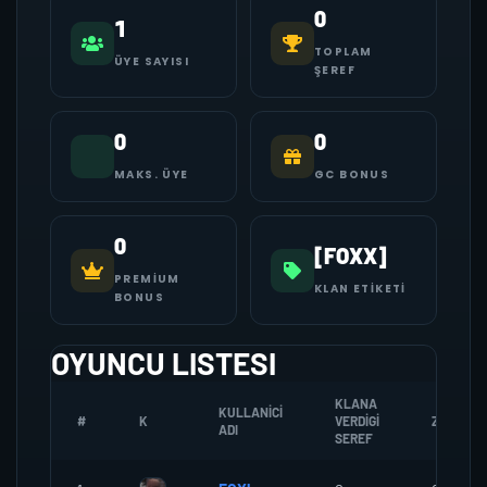
0
1
TOPLAM
ÜYE SAYISI
ŞEREF
0
0
MAKS. ÜYE
GC BONUS
0
[FOXX]
PREMIUM
KLAN ETIKETI
BONUS
OYUNCU LISTESI
KLANA
KULLANICI
#
K
VERDIGI
ZOMBI
ADI
SEREF