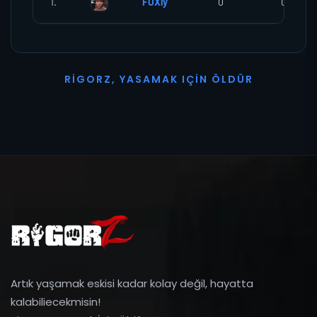
1.
FOXly
0
0
R
I
G
O
R
Z
,
Y
A
S
A
M
A
K
I
Ç
I
N
Ö
L
D
Ü
R
Artık yaşamak eskisi kadar kolay değil, hayatta
kalabiliecekmisin!