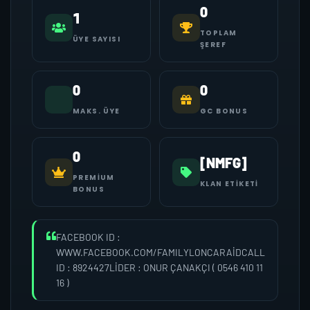
0
1
TOPLAM
ÜYE SAYISI
ŞEREF
0
0
MAKS. ÜYE
GC BONUS
0
[NMFG]
PREMIUM
KLAN ETIKETI
BONUS
FACEBOOK ID :
WWW.FACEBOOK.COM/FAMILYLONCARAİDCALL
ID : 8924427LİDER : ONUR ÇANAKÇI ( 0546 410 11
16 )