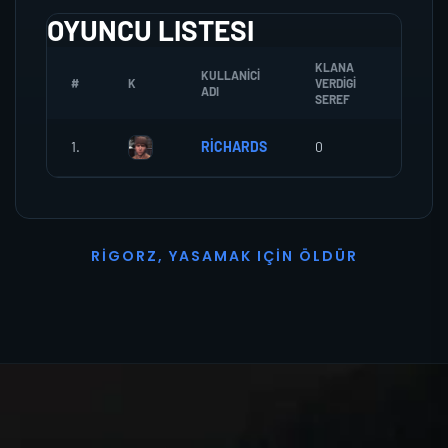
OYUNCU LISTESI
KLANA
KULLANICI
#
K
VERDIGI
ZOMBI
ADI
SEREF
1.
RİCHARDS
0
0
R
I
G
O
R
Z
,
Y
A
S
A
M
A
K
I
Ç
I
N
Ö
L
D
Ü
R