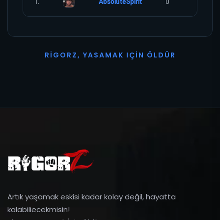
1.
AbsoluteSpirit
0
0
R
I
G
O
R
Z
,
Y
A
S
A
M
A
K
I
Ç
I
N
Ö
L
D
Ü
R
Artık yaşamak eskisi kadar kolay değil, hayatta
kalabiliecekmisin!