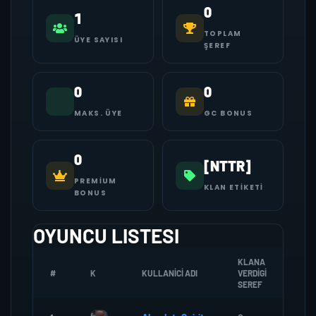
0
1
TOPLAM
ÜYE SAYISI
ŞEREF
0
0
MAKS. ÜYE
GC BONUS
0
[NTTR]
PREMIUM
KLAN ETIKETI
BONUS
OYUNCU LISTESI
KLANA
#
K
KULLANICI ADI
VERDIGI
ZOM
SEREF