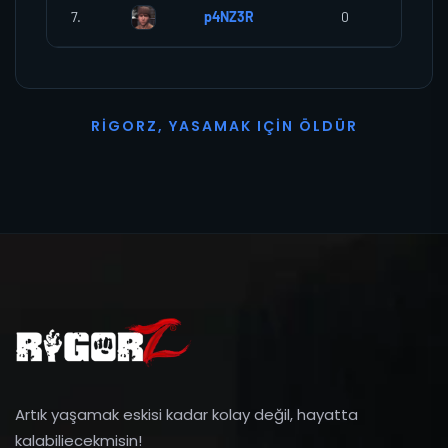
7.
p4NZ3R
0
0
R
I
G
O
R
Z
,
Y
A
S
A
M
A
K
I
Ç
I
N
Ö
L
D
Ü
R
Artık yaşamak eskisi kadar kolay değil, hayatta
kalabiliecekmisin!