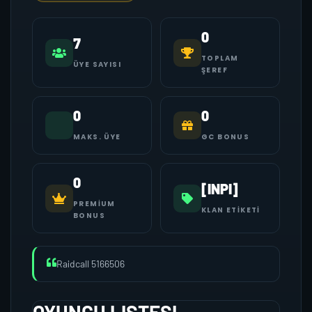
0
7
TOPLAM
ÜYE SAYISI
ŞEREF
0
0
MAKS. ÜYE
GC BONUS
0
[INPI]
PREMIUM
KLAN ETIKETI
BONUS
Raidcall 5166506