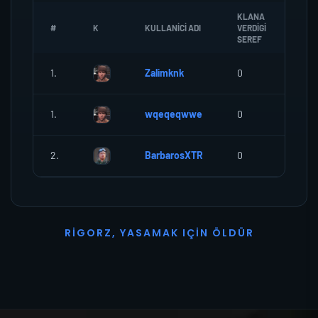
KLANA
#
K
KULLANICI ADI
VERDIGI
ZOM
SEREF
1.
Zalimknk
0
0
1.
wqeqeqwwe
0
0
2.
BarbarosXTR
0
0
R
I
G
O
R
Z
,
Y
A
S
A
M
A
K
I
Ç
I
N
Ö
L
D
Ü
R