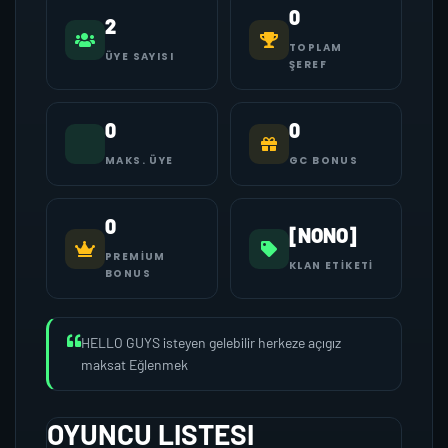
0
2
TOPLAM
ÜYE SAYISI
ŞEREF
0
0
MAKS. ÜYE
GC BONUS
0
[NONO]
PREMIUM
KLAN ETIKETI
BONUS
HELLO GUYS isteyen gelebilir herkeze açıgız
maksat Eğlenmek
OYUNCU LISTESI