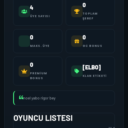
0
4
TOPLAM
ÜYE SAYISI
ŞEREF
0
0
MAKS. ÜYE
GC BONUS
0
[ELBO]
PREMIUM
KLAN ETIKETI
BONUS
noel yabo rigor bey
OYUNCU LISTESI