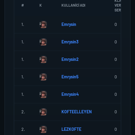
KLANA
#
K
KULLANICI ADI
VERDIGI
SEREF
1.
Emrysin
0
1.
Emrysin3
0
1.
Emrysin2
0
1.
Emrysin5
0
1.
Emrysin4
0
2.
KOFTEELLEYEN
0
2.
LEZKOFTE
0