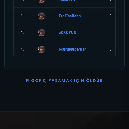
4.
ErolTasBaba
0
4.
aKKOYUN
0
4.
osuruklubarbar
0
R
I
G
O
R
Z
,
Y
A
S
A
M
A
K
I
Ç
I
N
Ö
L
D
Ü
R