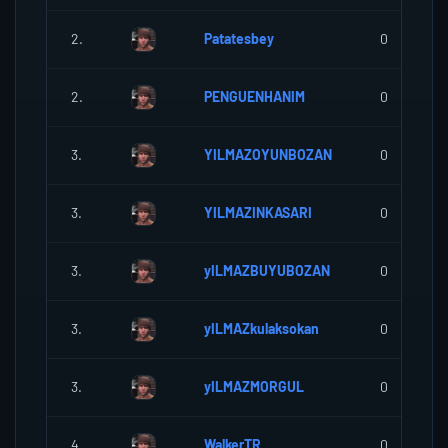
2.
Patatesbey
0
2.
PENGUENHANIM
0
3.
YILMAZOYUNBOZAN
0
3.
YILMAZINKASARI
0
3.
yILMAZBUYUBOZAN
0
3.
yILMAZkulaksokan
0
3.
yILMAZMORGUL
0
4.
WalkerTR
0