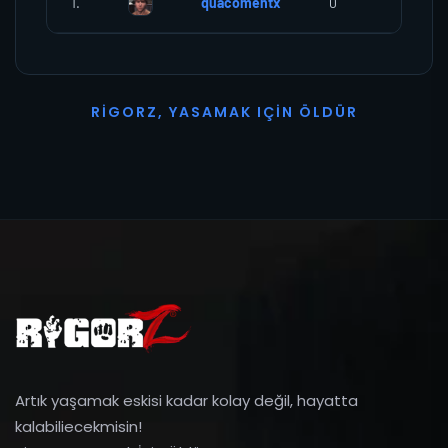
1.
quacomentx
0
0
R
I
G
O
R
Z
,
Y
A
S
A
M
A
K
I
Ç
I
N
Ö
L
D
Ü
R
Artık yaşamak eskisi kadar kolay değil, hayatta
kalabiliecekmisin!