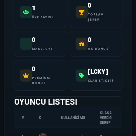
0
1
TOPLAM
ÜYE SAYISI
ŞEREF
0
0
MAKS. ÜYE
GC BONUS
0
[LCKY]
PREMIUM
KLAN ETIKETI
BONUS
OYUNCU LISTESI
KLANA
#
K
KULLANICI ADI
VERDIGI
ZOMB
SEREF